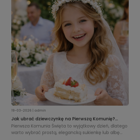
zwiększając komfort pracy.
19-03-2026 | admin
Jak ubrać dziewczynkę na Pierwszą Komunię?
Praktyczny poradnik + dodatki
Pierwsza Komunia Święta to wyjątkowy dzień, dlatego
warto wybrać prostą, elegancką sukienkę lub albę
oraz dodatki, takie jak wianek, torebka i rękawiczki,