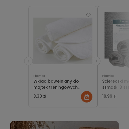
Piambo
Piambo
Wkład bawełniany do
Ściereczki m
majtek treningowych
szmatki 3 szt
pieluch wielorazowych
szkła, powie
3,30 zł
19,99 zł
30x40 cm