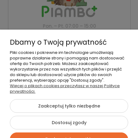
Pon. – Pt. 07:00 – 15:00
+48 500 802 805
Dbamy o Twoją prywatność
biuro@piambo.pl
Pliki cookies i pokrewne im technologie umożliwiają
Montanus | Piambo - akcesoria dla dzieci i niemowlaków |
poprawne działanie strony i pomagają nam dostosować
Łętownia 585, 34-242 Łętownia | NIP: 5521713745 | REGON:
ofertę do Twoich potrzeb. Możesz zaakceptować
122493940 | Email:
biuro@piambo.pl
| Telefon:
500 802 805
wykorzystanie przez nas wszystkich tych plików i przejść
do sklepu lub dostosować użycie plików do swoich
preferencji, wybierając opcję "Dostosuj zgody".
Więcej o plikach cookies przeczytasz w naszej Polityce
©2026 Wszelkie Prawa Zastrzeżone | Piambo
prywatności.
Szablon Flex by
Ecommercy
Zaakceptuj tylko niezbędne
Dostosuj zgody
Pokaż pełną wersję strony