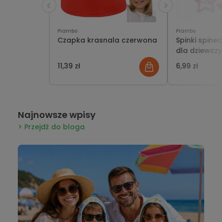
Piambo
Piambo
Czapka krasnala czerwona
Spinki spine
dla dziewcz
gwiazdki 10 s
11,39 zł
6,99 zł
Najnowsze wpisy
Przejdź do bloga