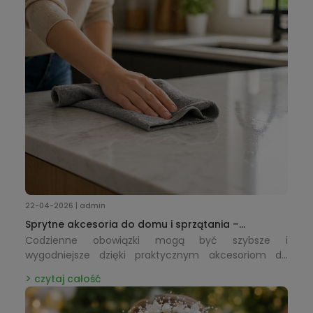
22-04-2026 | admin
Sprytne akcesoria do domu i sprzątania –
praktyczne rozwiązania, które ułatwiają
Codzienne obowiązki mogą być szybsze i
codzienność
wygodniejsze dzięki praktycznym akcesoriom do
sprzątania i organizacji.
czytaj całość
Ściereczki, szczotki i inne funkcjonalne dodatki
ułatwiają utrzymanie porządku, oszczędzając czas i