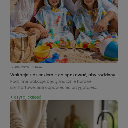
12-06-2026 | admin
Wakacje z dzieckiem – co spakować, aby rodzinny
wyjazd był naprawdę udany?
Rodzinne wakacje będą znacznie bardziej
komfortowe, jeśli odpowiednio przygotujesz
wakacyjną wyprawkę dla dziecka. Sprawdź, jakie
czytaj całość
akcesoria na plażę, basen i rodzinne wyjazdy – od
plecaków i ręczników z kapturkiem po torby plażowe i
kapelusze przeciwsłoneczne – warto zabrać, aby
cieszyć się beztroskim wypoczynkiem.