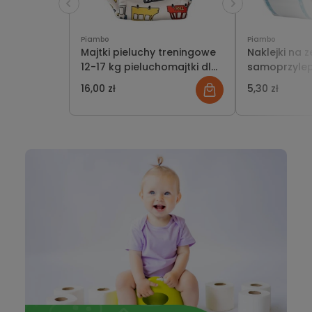
Piambo
Piambo
Majtki pieluchy treningowe
Naklejki na z
12-17 kg pieluchomajtki dla
samoprzylep
chłopca do nauki sikania
120 szt.
16,00 zł
5,30 zł
odpieluchowanie autka