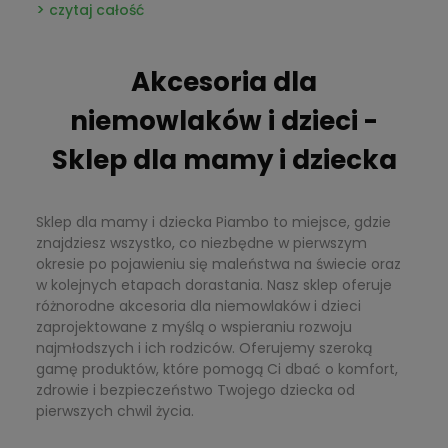
czytaj całość
które stworzą spójną stylizację. Zadbaj także o
komfort dziecka i dekoracje przyjęcia, które podkreślą
charakter uroczystości i będą pięknym tłem do zdjęć.
Akcesoria dla
niemowlaków i dzieci -
Sklep dla mamy i dziecka
Sklep dla mamy i dziecka Piambo to miejsce, gdzie
znajdziesz wszystko, co niezbędne w pierwszym
okresie po pojawieniu się maleństwa na świecie oraz
w kolejnych etapach dorastania. Nasz sklep oferuje
różnorodne akcesoria dla niemowlaków i dzieci
zaprojektowane z myślą o wspieraniu rozwoju
najmłodszych i ich rodziców. Oferujemy szeroką
gamę produktów, które pomogą Ci dbać o komfort,
zdrowie i bezpieczeństwo Twojego dziecka od
pierwszych chwil życia.