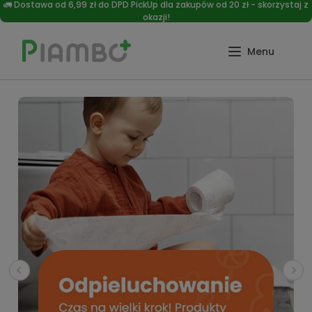
🚛 Dostawa od 6,99 zł do DPD PickUp dla zakupów od 20 zł - skorzystaj z
okazji!