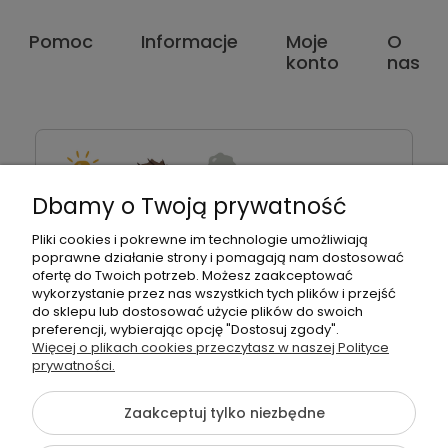
Pomoc
Informacje
Moje
O
konto
nas
Dbamy o Twoją prywatność
Pon. – Pt. 07:00 – 15:00
Pliki cookies i pokrewne im technologie umożliwiają
poprawne działanie strony i pomagają nam dostosować
ofertę do Twoich potrzeb. Możesz zaakceptować
wykorzystanie przez nas wszystkich tych plików i przejść
do sklepu lub dostosować użycie plików do swoich
preferencji, wybierając opcję "Dostosuj zgody".
Montanus | Piambo - akcesoria dla dzieci i niemowlaków |
Więcej o plikach cookies przeczytasz w naszej Polityce
Łętownia 585, 34-242 Łętownia | NIP: 5521713745 | REGON:
prywatności.
122493940 | Email:
biuro@piambo.pl
| Telefon:
500 802 805
Zaakceptuj tylko niezbędne
©2026 Wszelkie Prawa
Szablon Flex by
Ecommercy