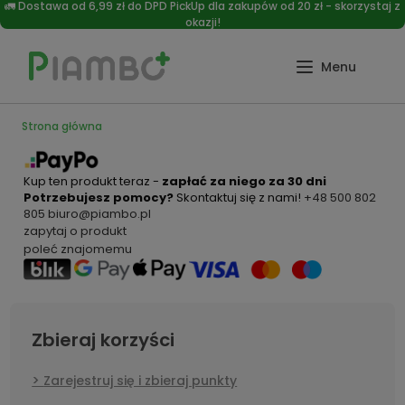
🚛 Dostawa od 6,99 zł do DPD PickUp dla zakupów od 20 zł - skorzystaj z
okazji!
Strona główna
Kup ten produkt teraz -
zapłać za niego za 30 dni
Potrzebujesz pomocy?
Skontaktuj się z nami!
+48 500 802
805
biuro@piambo.pl
zapytaj o produkt
poleć znajomemu
Zbieraj korzyści
Zarejestruj się i zbieraj punkty