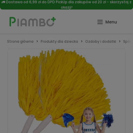
🚛 Dostawa od 6,99 zł do DPD PickUp dla zakupów od 20 zł - skorzystaj z
okazji!
Strona główna
Produkty dla dziecka
Ozdoby i dodatki
Spódn