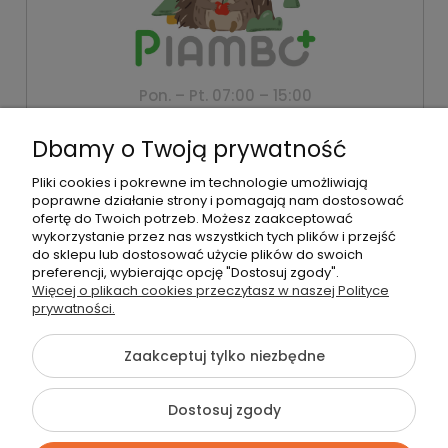
Pon. – Pt. 07:00 – 15:00
+48 500 802 805
Dbamy o Twoją prywatność
biuro@piambo.pl
Pliki cookies i pokrewne im technologie umożliwiają
Montanus | Piambo - akcesoria dla dzieci i niemowlaków |
poprawne działanie strony i pomagają nam dostosować
Łętownia 585, 34-242 Łętownia | NIP: 5521713745 | REGON:
ofertę do Twoich potrzeb. Możesz zaakceptować
122493940 | Email:
biuro@piambo.pl
| Telefon:
500 802 805
wykorzystanie przez nas wszystkich tych plików i przejść
do sklepu lub dostosować użycie plików do swoich
preferencji, wybierając opcję "Dostosuj zgody".
Więcej o plikach cookies przeczytasz w naszej Polityce
©2026 Wszelkie Prawa Zastrzeżone | Piambo
prywatności.
Szablon Flex by
Ecommercy
Zaakceptuj tylko niezbędne
Dostosuj zgody
Pokaż pełną wersję strony