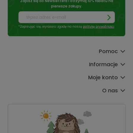
Zapisz się do Newslettera i otrzymaj 10% rabatu na
pierwsze zakupy.
*Zapisując się, wyrażasz zgodę na naszą
politykę prywatności
.
Pomoc
Informacje
Moje konto
O nas