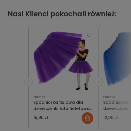
Nasi Klienci pokochali również:
Piambo
Piambo
Spódniczka tiulowa dla
Spódniczka t
dziewczynki tutu fioletowa
dziewczynki
rozkloszowana na występy
granatowa n
15,90 zł
12,90 zł
przedstawienia