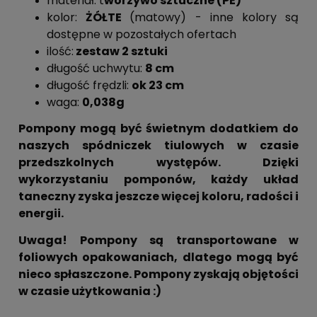
materiał: t
worzywo sztuczne (PE)
kolor:
ŻÓŁTE
(matowy) - inne kolory są
dostępne w pozostałych ofertach
ilość:
zestaw 2 sztuki
długość uchwytu:
8 cm
długość frędzli:
ok 23 cm
waga:
0,038g
Pompony mogą być świetnym dodatkiem do
naszych spódniczek tiulowych w czasie
przedszkolnych występów. Dzięki
wykorzystaniu pomponów, każdy układ
taneczny zyska jeszcze więcej koloru, radości i
energii.
Uwaga!
Pompony są transportowane w
foliowych opakowaniach, dlatego mogą być
nieco spłaszczone. Pompony zyskają objętości
w czasie użytkowania :)