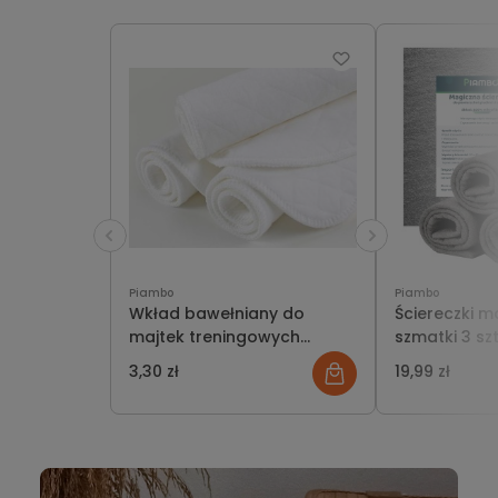
Piambo
Piambo
Wkład bawełniany do
Ściereczki m
majtek treningowych
szmatki 3 szt
pieluch wielorazowych
szkła, powie
3,30 zł
19,99 zł
30x40 cm