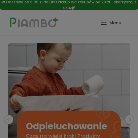
🚛 Dostawa od 6,99 zł do DPD PickUp dla zakupów od 20 zł - skorzystaj z
okazji!