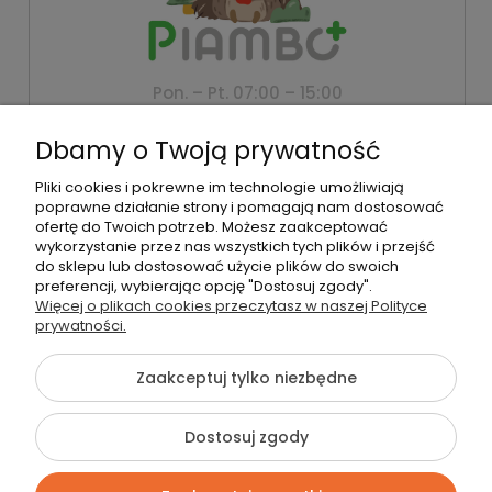
Pon. – Pt. 07:00 – 15:00
+48 500 802 805
Dbamy o Twoją prywatność
biuro@piambo.pl
Pliki cookies i pokrewne im technologie umożliwiają
Montanus | Piambo - akcesoria dla dzieci i niemowlaków |
poprawne działanie strony i pomagają nam dostosować
Łętownia 585, 34-242 Łętownia | NIP: 5521713745 | REGON:
ofertę do Twoich potrzeb. Możesz zaakceptować
122493940 | Email:
biuro@piambo.pl
| Telefon:
500 802 805
wykorzystanie przez nas wszystkich tych plików i przejść
do sklepu lub dostosować użycie plików do swoich
preferencji, wybierając opcję "Dostosuj zgody".
Więcej o plikach cookies przeczytasz w naszej Polityce
©2026 Wszelkie Prawa Zastrzeżone | Piambo
prywatności.
Szablon Flex by
Ecommercy
Zaakceptuj tylko niezbędne
Dostosuj zgody
Pokaż pełną wersję strony