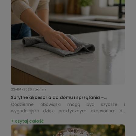
22-04-2026 | admin
Sprytne akcesoria do domu i sprzątania –
praktyczne rozwiązania, które ułatwiają
Codzienne obowiązki mogą być szybsze i
codzienność
wygodniejsze dzięki praktycznym akcesoriom do
sprzątania i organizacji.
czytaj całość
Ściereczki, szczotki i inne funkcjonalne dodatki
ułatwiają utrzymanie porządku, oszczędzając czas i