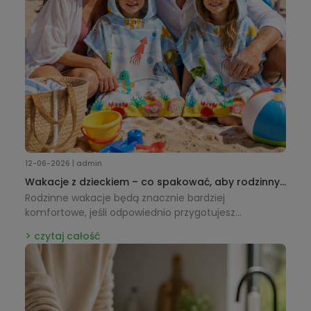
12-06-2026 | admin
Wakacje z dzieckiem – co spakować, aby rodzinny
wyjazd był naprawdę udany?
Rodzinne wakacje będą znacznie bardziej
komfortowe, jeśli odpowiednio przygotujesz
wakacyjną wyprawkę dla dziecka. Sprawdź, jakie
czytaj całość
akcesoria na plażę, basen i rodzinne wyjazdy – od
plecaków i ręczników z kapturkiem po torby plażowe i
kapelusze przeciwsłoneczne – warto zabrać, aby
cieszyć się beztroskim wypoczynkiem.