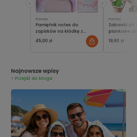
Piambo
Piambo
Pamiętnik notes do
Zabawki do k
zapisków na kłódkę z
piankowe do
akcesoriami w pudełku box
siatką na za
45,00 zł
19,90 zł
na prezent
kąpielowe
Najnowsze wpisy
Przejdź do bloga