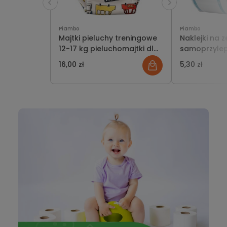
Piambo
Piambo
Majtki pieluchy treningowe
Naklejki na z
12-17 kg pieluchomajtki dla
samoprzylep
chłopca do nauki sikania
120 szt.
16,00 zł
5,30 zł
odpieluchowanie autka