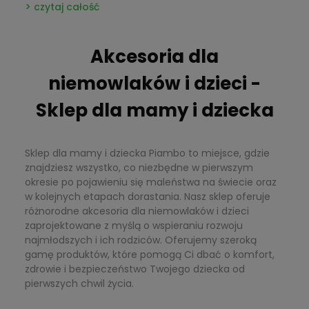
czytaj całość
które stworzą spójną stylizację. Zadbaj także o
komfort dziecka i dekoracje przyjęcia, które podkreślą
charakter uroczystości i będą pięknym tłem do zdjęć.
Akcesoria dla
niemowlaków i dzieci -
Sklep dla mamy i dziecka
Sklep dla mamy i dziecka Piambo to miejsce, gdzie
znajdziesz wszystko, co niezbędne w pierwszym
okresie po pojawieniu się maleństwa na świecie oraz
w kolejnych etapach dorastania. Nasz sklep oferuje
różnorodne akcesoria dla niemowlaków i dzieci
zaprojektowane z myślą o wspieraniu rozwoju
najmłodszych i ich rodziców. Oferujemy szeroką
gamę produktów, które pomogą Ci dbać o komfort,
zdrowie i bezpieczeństwo Twojego dziecka od
pierwszych chwil życia.