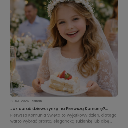
zwiększając komfort pracy.
19-03-2026 | admin
Jak ubrać dziewczynkę na Pierwszą Komunię?
Praktyczny poradnik + dodatki
Pierwsza Komunia Święta to wyjątkowy dzień, dlatego
warto wybrać prostą, elegancką sukienkę lub albę
oraz dodatki, takie jak wianek, torebka i rękawiczki,