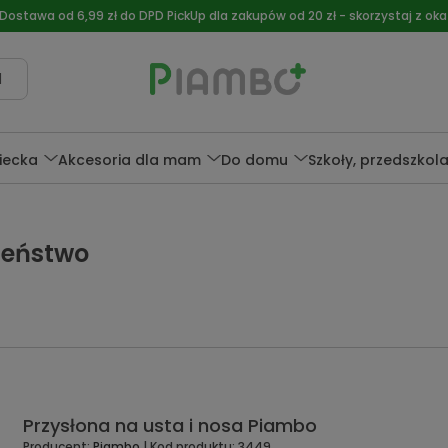
 Dostawa od 6,99 zł do DPD PickUp dla zakupów od 20 zł - skorzystaj z okaz
l
ziecka
Akcesoria dla mam
Do domu
Szkoły, przedszkol
zeństwo
Przysłona na usta i nosa Piambo
Producent:
Piambo
| Kod produktu:
3449