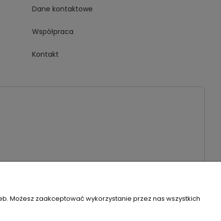
Dane kontaktowe
Współpraca
Kontakt
3940 | Email:
biuro@piambo.pl
| Telefon:
500 802 805
zeb. Możesz zaakceptować wykorzystanie przez nas wszystkich
Szablon Flex by
Ecommercy