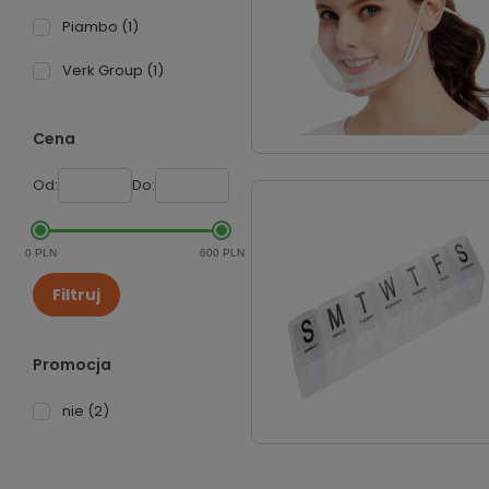
Piambo
(1)
Verk Group
(1)
Cena
Od:
Do:
0 PLN
600 PLN
Filtruj
Promocja
nie
(2)