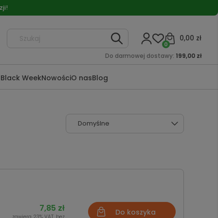
ji!
0,00 zł
0
Do darmowej dostawy:
199,00 zł
a
Black Week
Nowości
O nas
Blog
7,85 zł
Do koszyka
zawiera 23% VAT, bez