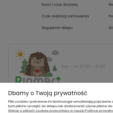
Koszt i czas dostawy
Re
Czas realizacji zamówienia
Po
Regulamin sklepu
Ws
Pon. – Pt. 07:00 – 15:00
Dbamy o Twoją prywatność
Montanus | Piambo - akcesoria dla dzieci i niemowla
Pliki cookies i pokrewne im technologie umożliwiają poprawne
tych plików i przejść do sklepu lub dostosować użycie plików do
Więcej o plikach cookies przeczytasz w naszej Polityce prywatn
©2026 Wszelkie Prawa Zastrzeżone | Piambo