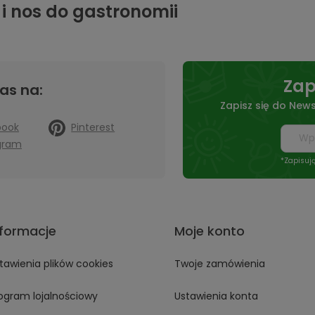
 i nos do gastronomii
Zap
as na:
Zapisz się do News
book
Pinterest
gram
*Zapisuj
nformacje
Moje konto
tawienia plików cookies
Twoje zamówienia
ogram lojalnościowy
Ustawienia konta