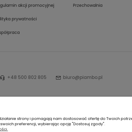
gulamin akcji promocyjnej
Przechowalnia
lityka prywatności
półpraca
+48 500 802 805
biuro@piambo.pl
ków | Łętownia 585, 34-242 Łętownia | NIP: 5521713745 | REGON: 12249
 działanie strony i pomagają nam dostosować ofertę do Twoich potr
 swoich preferencji, wybierając opcję "Dostosuj zgody".
ości.