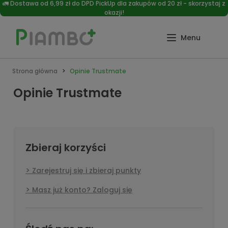
🚛 Dostawa od 6,99 zł do DPD PickUp dla zakupów od 20 zł - skorzystaj z
okazji!
Strona główna
Opinie Trustmate
Opinie Trustmate
Zbieraj korzyści
Zarejestruj się i zbieraj punkty
Masz już konto? Zaloguj się