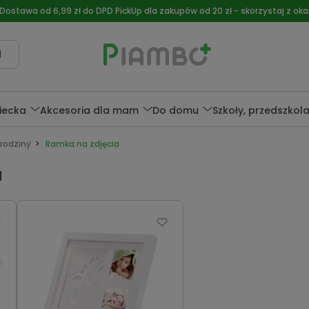
 Dostawa od 6,99 zł do DPD PickUp dla zakupów od 20 zł - skorzystaj z okaz
l
ziecka
Akcesoria dla mam
Do domu
Szkoły, przedszkol
arodziny
Ramka na zdjęcia
a