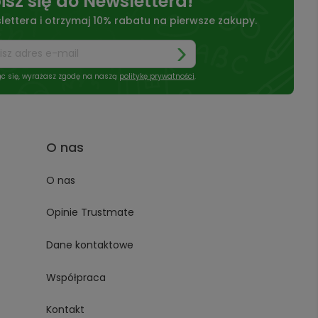
isz się do Newslettera!
lettera i otrzymaj 10% rabatu na pierwsze zakupy.
ąc się, wyrażasz zgodę na naszą
politykę prywatności
.
O nas
O nas
Opinie Trustmate
Dane kontaktowe
Współpraca
Kontakt