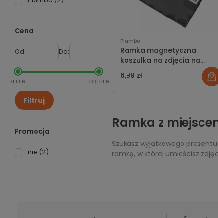
Piambo
(2)
Cena
Piambo
Ramka magnetyczna
Od:
Do:
koszulka na zdjęcia na
lodówkę
6,99 zł
0 PLN
600 PLN
Filtruj
Ramka z miejscem 
Promocja
Szukasz wyjątkowego prezentu 
nie
(2)
ramkę, w której umieścisz zdję