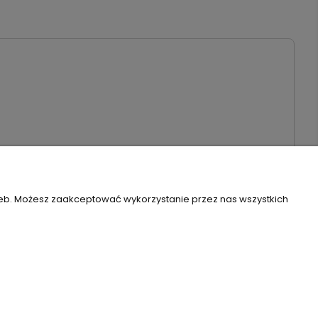
3940 | Email:
biuro@piambo.pl
| Telefon:
500 802 805
zeb. Możesz zaakceptować wykorzystanie przez nas wszystkich
Szablon Flex by
Ecommercy