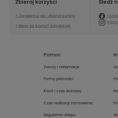
Zbieraj korzyści
Śledź n
Face
Zarejestruj się i zbieraj punkty
Insta
Masz już konto? Zaloguj się
Pomoc
I
Zwroty i reklamacje
Us
Formy płatności
Pr
Koszt i czas dostawy
Re
Czas realizacji zamówienia
Po
Regulamin sklepu
Ws