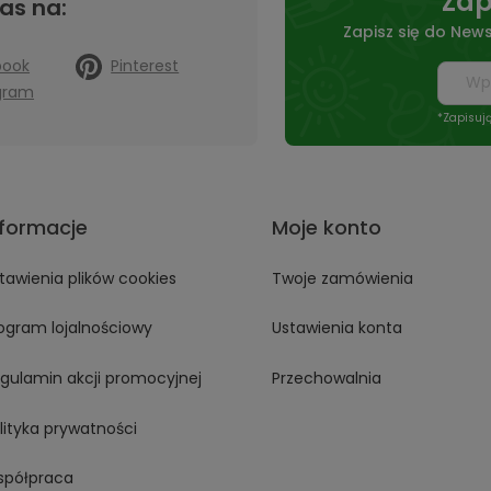
Zap
as na:
Zapisz się do News
book
Pinterest
gram
*Zapisuj
nformacje
Moje konto
tawienia plików cookies
Twoje zamówienia
ogram lojalnościowy
Ustawienia konta
gulamin akcji promocyjnej
Przechowalnia
lityka prywatności
półpraca