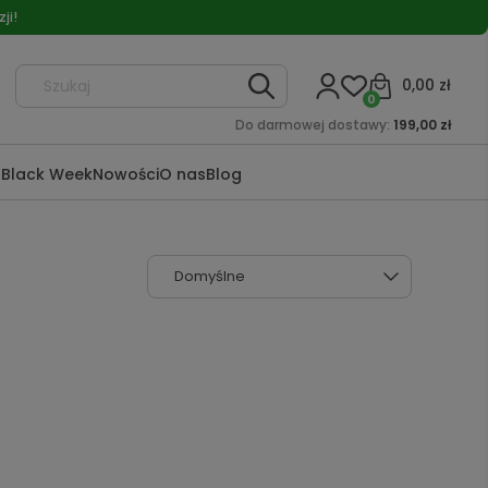
ji!
0,00 zł
0
Do darmowej dostawy:
199,00 zł
a
Black Week
Nowości
O nas
Blog