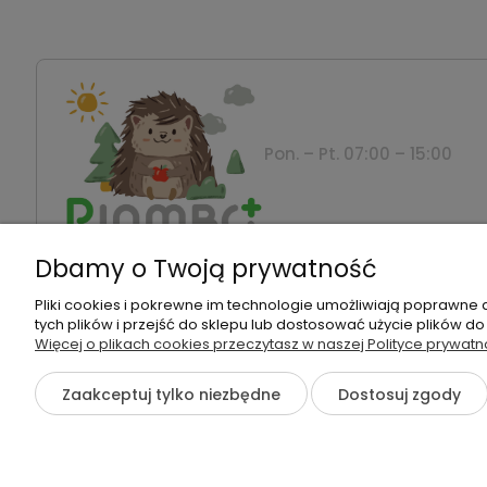
Pon. – Pt. 07:00 – 15:00
Dbamy o Twoją prywatność
Montanus | Piambo - akcesoria dla dzieci i niemowla
Pliki cookies i pokrewne im technologie umożliwiają poprawne
tych plików i przejść do sklepu lub dostosować użycie plików do
Więcej o plikach cookies przeczytasz w naszej Polityce prywatn
©2026 Wszelkie Prawa Zastrzeżone | Piambo
Zaakceptuj tylko niezbędne
Dostosuj zgody