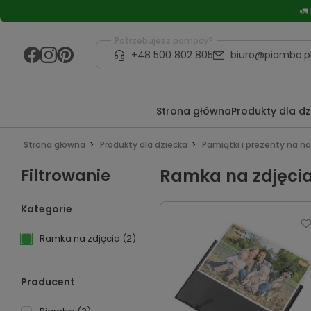
🚛
Potrzebujesz pomocy?
+48 500 802 805
biuro@piambo.p
Strona główna
Produkty dla d
Strona główna
Produkty dla dziecka
Pamiątki i prezenty na n
Filtrowanie
Ramka na zdjęci
Kategorie
Ramka na zdjęcia
(2)
Producent