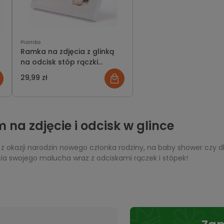
Piambo
Ramka na zdjęcia z glinką
na odcisk stóp rączki
prezent na narodziny dla
29,99 zł
niemowlaka OUTLET
na zdjęcie i odcisk w glince
z okazji narodzin nowego członka rodziny, na baby shower czy 
cia swojego malucha wraz z odciskami rączek i stópek!