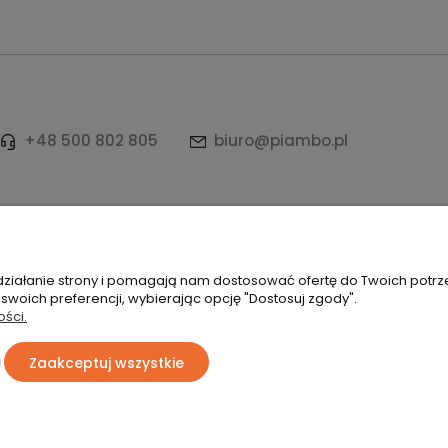
+48 500 802 805
biuro@piambo.pl
ków | Łętownia 585, 34-242 Łętownia | NIP: 5521713745 | REGON: 12249
 działanie strony i pomagają nam dostosować ofertę do Twoich potr
 swoich preferencji, wybierając opcję "Dostosuj zgody".
ości.
Zaakceptuj wszystkie
Sklep internetowy Shoper Premium