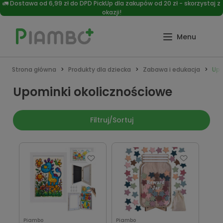
🚛 Dostawa od 6,99 zł do DPD PickUp dla zakupów od 20 zł - skorzystaj z
okazji!
Strona główna
Produkty dla dziecka
Zabawa i edukacja
Upo
Upominki okolicznościowe
Filtruj/Sortuj
Piambo
Piambo