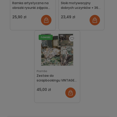
Ramka artystyczna na
Słoik motywacyjny
obrazki rysunki zdjęcia
dobrych uczynków + 36
dziecka otwierana na
gwiazdek
25,90 zł
23,49 zł
prezent A4
nowość
Piambo
Zestaw do
scrapbookingu VINTAGE
naklejki kreatywne
45,00 zł
papierki XXL na PREZENT