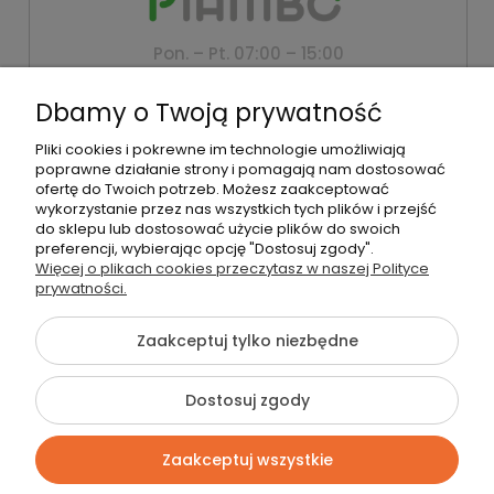
Pon. – Pt. 07:00 – 15:00
+48 500 802 805
Dbamy o Twoją prywatność
biuro@piambo.pl
Pliki cookies i pokrewne im technologie umożliwiają
Montanus | Piambo - akcesoria dla dzieci i niemowlaków |
poprawne działanie strony i pomagają nam dostosować
Łętownia 585, 34-242 Łętownia | NIP: 5521713745 | REGON:
ofertę do Twoich potrzeb. Możesz zaakceptować
122493940 | Email:
biuro@piambo.pl
| Telefon:
500 802 805
wykorzystanie przez nas wszystkich tych plików i przejść
do sklepu lub dostosować użycie plików do swoich
preferencji, wybierając opcję "Dostosuj zgody".
Więcej o plikach cookies przeczytasz w naszej Polityce
©2026 Wszelkie Prawa Zastrzeżone | Piambo
prywatności.
Szablon Flex by
Ecommercy
Zaakceptuj tylko niezbędne
Dostosuj zgody
Pokaż pełną wersję strony
Zaakceptuj wszystkie
Sklep internetowy Shoper Premium