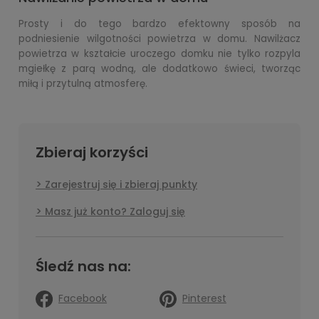
Prosty i do tego bardzo efektowny sposób na
podniesienie wilgotności powietrza w domu. Nawilżacz
powietrza w kształcie uroczego domku nie tylko rozpyla
mgiełkę z parą wodną, ale dodatkowo świeci, tworząc
miłą i przytulną atmosferę.
Zbieraj korzyści
Zarejestruj się i zbieraj punkty
Masz już konto? Zaloguj się
Śledź nas na:
Facebook
Pinterest