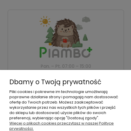
Pon. – Pt. 07:00 – 15:00
+48 500 802 805
Dbamy o Twoją prywatność
biuro@piambo.pl
Pliki cookies i pokrewne im technologie umożliwiają
Montanus | Piambo - akcesoria dla dzieci i niemowlaków |
poprawne działanie strony i pomagają nam dostosować
Łętownia 585, 34-242 Łętownia | NIP: 5521713745 | REGON:
ofertę do Twoich potrzeb. Możesz zaakceptować
122493940 | Email:
biuro@piambo.pl
| Telefon:
500 802 805
wykorzystanie przez nas wszystkich tych plików i przejść
do sklepu lub dostosować użycie plików do swoich
preferencji, wybierając opcję "Dostosuj zgody".
Więcej o plikach cookies przeczytasz w naszej Polityce
©2026 Wszelkie Prawa Zastrzeżone | Piambo
prywatności.