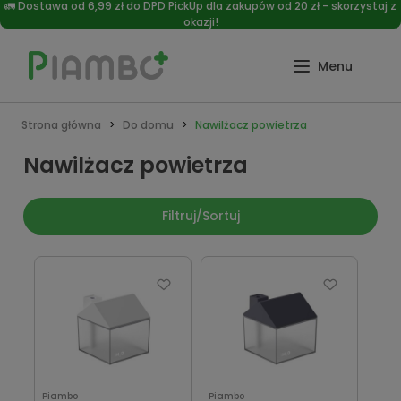
🚛 Dostawa od 6,99 zł do DPD PickUp dla zakupów od 20 zł - skorzystaj z
okazji!
Strona główna
Do domu
Nawilżacz powietrza
Nawilżacz powietrza
Filtruj/Sortuj
Piambo
Piambo