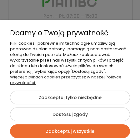
Pon. – Pt. 07:00 – 15:00
+48 500 802 805
Dbamy o Twoją prywatność
biuro@piambo.pl
Pliki cookies i pokrewne im technologie umożliwiają
Montanus | Piambo - akcesoria dla dzieci i niemowlaków |
poprawne działanie strony i pomagają nam dostosować
Łętownia 585, 34-242 Łętownia | NIP: 5521713745 | REGON:
ofertę do Twoich potrzeb. Możesz zaakceptować
122493940 | Email:
biuro@piambo.pl
| Telefon:
500 802 805
wykorzystanie przez nas wszystkich tych plików i przejść
do sklepu lub dostosować użycie plików do swoich
preferencji, wybierając opcję "Dostosuj zgody".
Więcej o plikach cookies przeczytasz w naszej Polityce
©2026 Wszelkie Prawa Zastrzeżone | Piambo
prywatności.
Szablon Flex by
Ecommercy
Zaakceptuj tylko niezbędne
Dostosuj zgody
Pokaż pełną wersję strony
Zaakceptuj wszystkie
Sklep internetowy Shoper Premium