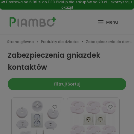
🚛 Dostawa od 6,99 zł do DPD PickUp dla zakupów od 20 zł - skorzystaj z
okazji!
Strona główna
Produkty dla dziecka
Zabezpieczenia do domu
Zabezpieczenia gniazdek
kontaktów
Filtruj/Sortuj