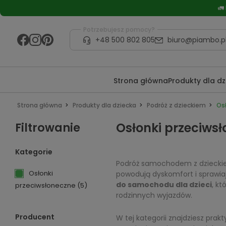
🚛
Potrzebujesz pomocy?
+48 500 802 805
biuro@piambo.p
Strona główna
Produkty dla d
Strona główna
Produkty dla dziecka
Podróż z dzieckiem
Os
Filtrowanie
Osłonki przeciws
Kategorie
Podróż samochodem z dzieckiem
Osłonki
powodują dyskomfort i sprawiaj
do samochodu dla dzieci
, k
przeciwsłoneczne
(5)
rodzinnych wyjazdów.
Producent
W tej kategorii znajdziesz pra