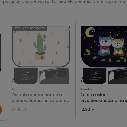
ą wygodę podróżowania. To niewielki dodatek, który często robi
Produkt niedostępny
Piambo
Piambo
Osłonka samochodowa
Roleta osłona
przeciwsłoneczna roleta na
przeciwsłoneczna na 
szybę samochodu ochrona
samochodu z ochroną
17,00 zł
16,90 zł
UV na magnes dla dzieci
na magnes