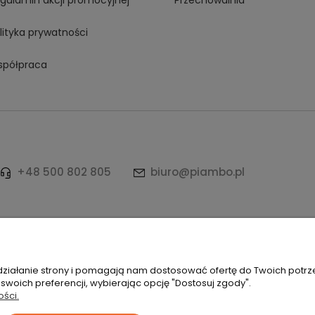
gulamin akcji promocyjnej
Przechowalnia
lityka prywatności
półpraca
+48 500 802 805
biuro@piambo.pl
ków | Łętownia 585, 34-242 Łętownia | NIP: 5521713745 | REGON: 12249
 działanie strony i pomagają nam dostosować ofertę do Twoich potr
 swoich preferencji, wybierając opcję "Dostosuj zgody".
ości.