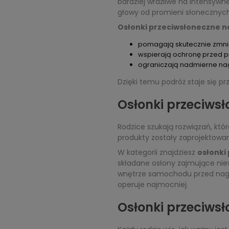
bardziej wrażliwe na intensyw
głowy od promieni słonecznych
Osłonki przeciwsłoneczne 
pomagają skutecznie zmnie
wspierają ochronę przed 
ograniczają nadmierne nagr
Dzięki temu podróż staje się prz
Osłonki przeciws
Rodzice szukają rozwiązań, kt
produkty zostały zaprojektow
W kategorii znajdziesz
osłonki
składane osłony zajmujące nie
wnętrze samochodu przed nagrze
operuje najmocniej.
Osłonki przeciws