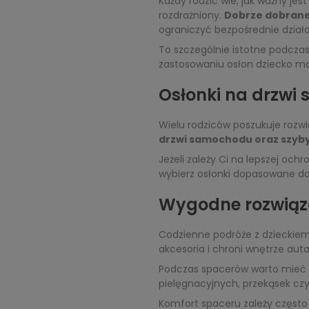
Każdy rodzic wie, jak ważny jes
rozdrażniony.
Dobrze dobrane
ograniczyć bezpośrednie dział
To szczególnie istotne podczas
zastosowaniu osłon dziecko mo
Osłonki na drzwi
Wielu rodziców poszukuje rozw
drzwi samochodu oraz szyb
Jeżeli zależy Ci na lepszej oc
wybierz osłonki dopasowane do
Wygodne rozwiąz
Codzienne podróże z dzieckie
akcesoria i chroni wnętrze aut
Podczas spacerów warto mieć w
pielęgnacyjnych, przekąsek czy
Komfort spaceru zależy często 