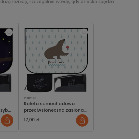
 dużą różnicę, szczególnie wtedy, gdy dziecko spędza
Piambo
Roleta samochodowa
szybę
przeciwsłoneczna zasłona
 UV
osłonka do samochodu z
17,00 zł
ochroną UV