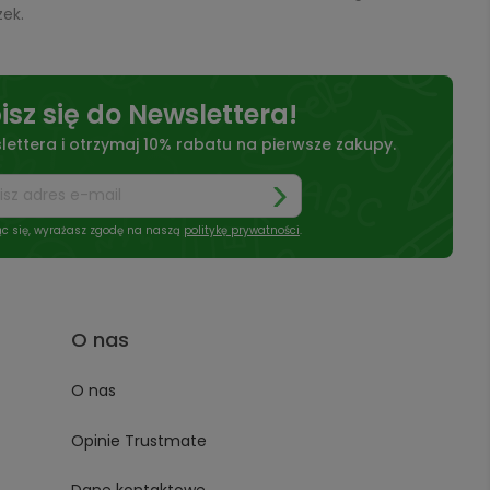
zek.
isz się do Newslettera!
lettera i otrzymaj 10% rabatu na pierwsze zakupy.
ąc się, wyrażasz zgodę na naszą
politykę prywatności
.
O nas
O nas
Opinie Trustmate