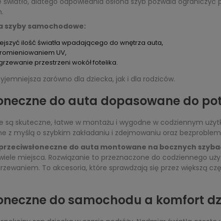
ne światło, dlatego odpowiednia osłona szyb pozwala ograniczy
.
na szyby samochodowe:
jszyć ilość światła wpadającego do wnętrza auta,
promieniowaniem UV,
zewanie przestrzeni wokół fotelika.
yjemniejsza zarówno dla dziecka, jak i dla rodziców.
łoneczne do auta dopasowane do pot
óre są skuteczne, łatwe w montażu i wygodne w codziennym użyt
ane z myślą o szybkim zakładaniu i zdejmowaniu oraz bezprobl
 przeciwsłoneczne do auta montowane na bocznych szyb
wiele miejsca. Rozwiązanie to przeznaczone do codziennego uży
waniem. To akcesoria, które sprawdzają się przez większą część
łoneczne do samochodu a komfort dz