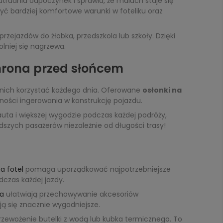
utrudnia odpoczynek i sprawia, że maluch staje się
ć bardziej komfortowe warunki w foteliku oraz
zejazdów do żłobka, przedszkola lub szkoły. Dzięki
niej się nagrzewa.
hrona przed słońcem
 nich korzystać każdego dnia. Oferowane
osłonki na
ości ingerowania w konstrukcję pojazdu.
auta i większej wygodzie podczas każdej podróży,
szych pasażerów niezależnie od długości trasy!
a fotel
pomaga uporządkować najpotrzebniejsze
czas każdej jazdy.
ka
ułatwiają przechowywanie akcesoriów
ą się znacznie wygodniejsze.
zewożenie butelki z wodą lub kubka termicznego. To