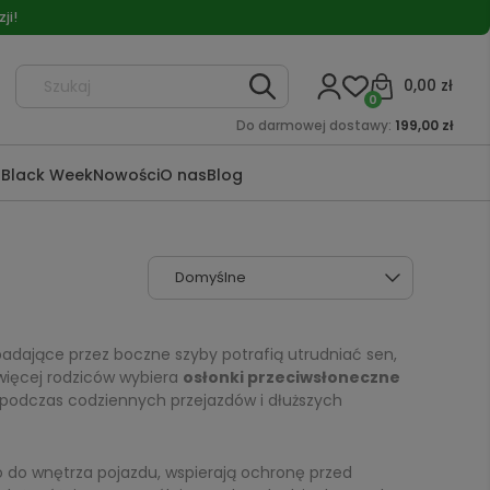
ji!
0,00 zł
0
Do darmowej dostawy:
199,00 zł
a
Black Week
Nowości
O nas
Blog
dające przez boczne szyby potrafią utrudniać sen,
więcej rodziców wybiera
osłonki przeciwsłoneczne
podczas codziennych przejazdów i dłuższych
go do wnętrza pojazdu, wspierają ochronę przed