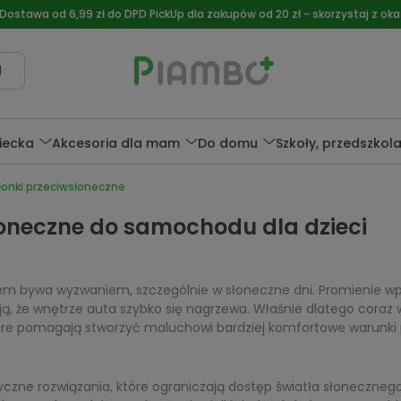
 Dostawa od 6,99 zł do DPD PickUp dla zakupów od 20 zł - skorzystaj z okaz
l
ziecka
Akcesoria dla mam
Do domu
Szkoły, przedszkol
łonki przeciwsłoneczne
łoneczne do samochodu dla dzieci
 bywa wyzwaniem, szczególnie w słoneczne dni. Promienie wpa
ą, że wnętrze auta szybko się nagrzewa. Właśnie dlatego coraz 
tóre pomagają stworzyć maluchowi bardziej komfortowe warunki 
ktyczne rozwiązania, które ograniczają dostęp światła słoneczne