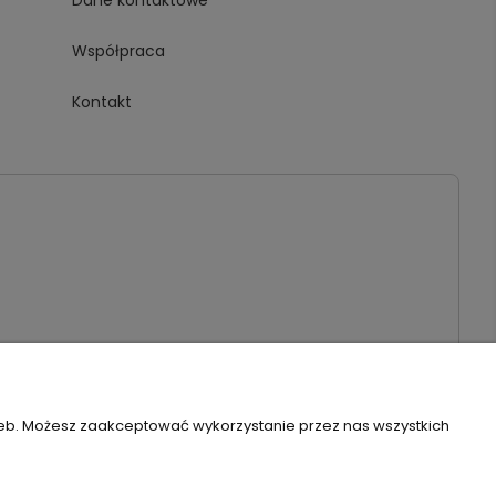
Dane kontaktowe
Współpraca
Kontakt
3940 | Email:
biuro@piambo.pl
| Telefon:
500 802 805
zeb. Możesz zaakceptować wykorzystanie przez nas wszystkich
Szablon Flex by
Ecommercy