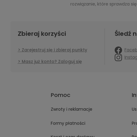
rozwiązanie, które sprawdza si
Zbieraj korzyści
Śledź n
Face
Zarejestruj się i zbieraj punkty
Insta
Masz już konto? Zaloguj się
Pomoc
I
Zwroty i reklamacje
Us
Formy płatności
Pr