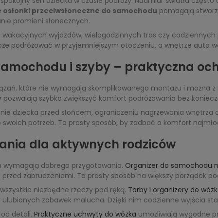
t spokojny sen dziecka w czasie podróży. Nadmiar światła często 
 osłonki przeciwsłoneczne do samochodu
pomagają stworzy
anie promieni słonecznych.
 wakacyjnych wyjazdów, wielogodzinnych tras czy codziennych pr
że podróżować w przyjemniejszym otoczeniu, a wnętrze auta wol
 samochodu i szyby – praktyczna oc
iązań, które nie wymagają skomplikowanego montażu i można z
y
pozwalają szybko zwiększyć komfort podróżowania bez konieczn
hronie dziecka przed słońcem, ograniczeniu nagrzewania wnętrza 
 swoich potrzeb. To prosty sposób, by zadbać o komfort najmłod
ania dla aktywnych rodziców
m wymagają dobrego przygotowania.
Organizer do samochodu n
a przed zabrudzeniami. To prosty sposób na większy porządek pod
szystkie niezbędne rzeczy pod ręką.
Torby i organizery do wóz
 ulubionych zabawek malucha. Dzięki nim codzienne wyjścia staj
od detali.
Praktyczne uchwyty do wózka
umożliwiają wygodne pr