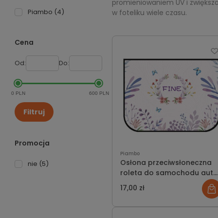
promieniowaniem UV i zwiększaj
Piambo
(4)
w foteliku wiele czasu.
Cena
Od:
Do:
0 PLN
600 PLN
Filtruj
Promocja
Piambo
Osłona przeciwsłoneczna
nie
(5)
roleta do samochodu auta
na magnes ochrona UV
17,00 zł