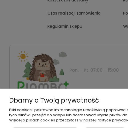
Koszt i czas dostawy
Re
Czas realizacji zamówienia
Po
Regulamin sklepu
Ws
Pon. – Pt. 07:00 – 15:00
Dbamy o Twoją prywatność
Montanus | Piambo - akcesoria dla dzieci i niemowla
Pliki cookies i pokrewne im technologie umożliwiają poprawne
tych plików i przejść do sklepu lub dostosować użycie plików do
Więcej o plikach cookies przeczytasz w naszej Polityce prywatn
©2026 Wszelkie Prawa Zastrzeżone | Piambo