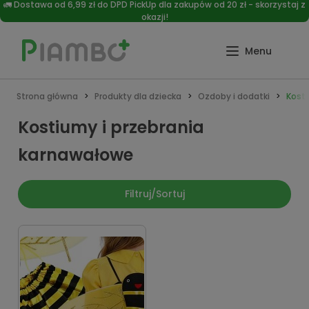
🚛 Dostawa od 6,99 zł do DPD PickUp dla zakupów od 20 zł - skorzystaj z
okazji!
Strona główna
Produkty dla dziecka
Ozdoby i dodatki
Kost
Kostiumy i przebrania
karnawałowe
Filtruj/Sortuj