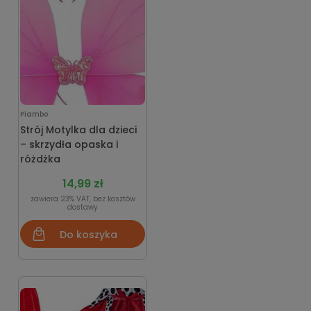
Piambo
Strój Motylka dla dzieci
– skrzydła opaska i
różdżka
14,99 zł
zawiera 23% VAT, bez kosztów
dostawy
Do koszyka