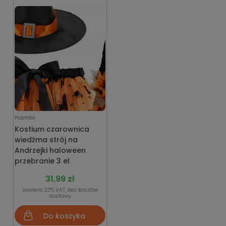
Piambo
Kostium czarownica
wiedźma strój na
Andrzejki haloween
przebranie 3 el
31,99 zł
zawiera 23% VAT, bez kosztów
dostawy
Do koszyka