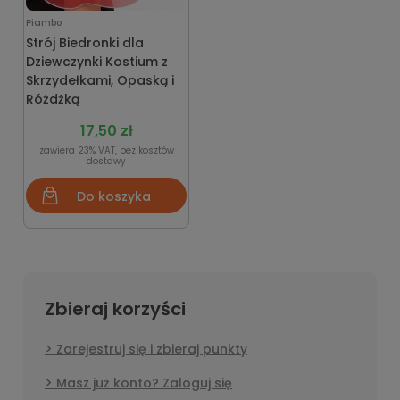
Piambo
Strój Biedronki dla
Dziewczynki Kostium z
Skrzydełkami, Opaską i
Różdżką
17,50 zł
zawiera 23% VAT, bez kosztów
dostawy
Do koszyka
Zbieraj korzyści
Zarejestruj się i zbieraj punkty
Masz już konto? Zaloguj się