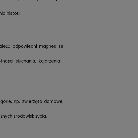
 historii.
naleźć odpowiedni magnes ze
ości słuchania, kojarzenia i
orie, np. zwierzęta domowe,
óżnych środowisk życia.