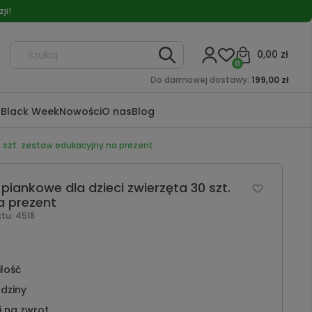
ji!
0,00 zł
0
Do darmowej dostawy:
199,00 zł
a
Black Week
Nowości
O nas
Blog
 szt. zestaw edukacyjny na prezent
iankowe dla dzieci zwierzęta 30 szt.
a prezent
ktu:
4518
ilość
dziny
i na zwrot