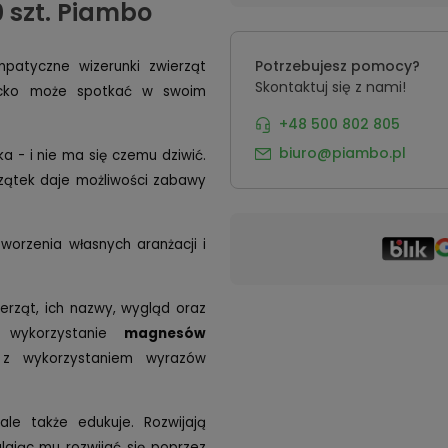
 szt. Piambo
Potrzebujesz pomocy?
patyczne wizerunki zwierząt
Skontaktuj się z nami!
iecko może spotkać w swoim
+48 500 802 805
biuro@piambo.pl
a - i nie ma się czemu dziwić.
rzątek daje możliwości zabawy
worzenia własnych aranżacji i
rząt, ich nazwy, wygląd oraz
 wykorzystanie
magnesów
 z wykorzystaniem wyrazów
le także edukuje. Rozwijają
lając mu rozwijać się poprzez