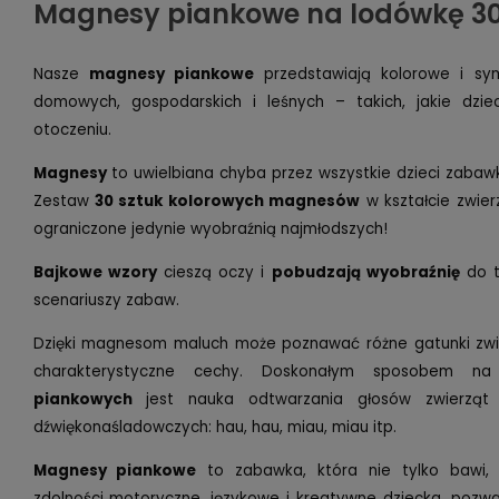
Magnesy piankowe na lodówkę 30
Nasze
magnesy piankowe
przedstawiają kolorowe i sym
domowych, gospodarskich i leśnych – takich, jakie dz
otoczeniu.
Magnesy
to uwielbiana chyba przez wszystkie dzieci zabawk
Zestaw
30 sztuk kolorowych magnesów
w kształcie zwie
ograniczone jedynie wyobraźnią najmłodszych!
Bajkowe wzory
cieszą oczy i
pobudzają wyobraźnię
do t
scenariuszy zabaw.
Dzięki magnesom maluch może poznawać różne gatunki zwie
charakterystyczne cechy. Doskonałym sposobem na
piankowych
jest nauka odtwarzania głosów zwierząt
dźwiękonaśladowczych: hau, hau, miau, miau itp.
Magnesy piankowe
to zabawka, która nie tylko bawi, a
zdolności motoryczne, językowe i kreatywne dziecka, pozwa