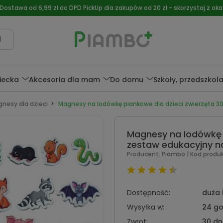
 Dostawa od 6,99 zł do DPD PickUp dla zakupów od 20 zł - skorzystaj z okaz
l
ziecka
Akcesoria dla mam
Do domu
Szkoły, przedszkol
nesy dla dzieci
Magnesy na lodówkę piankowe dla dzieci zwierzęta 30
Magnesy na lodówkę p
zestaw edukacyjny n
Producent:
Piambo
| Kod produ
Dostępność:
duża 
Wysyłka w:
24 go
Zwrot:
30 dn