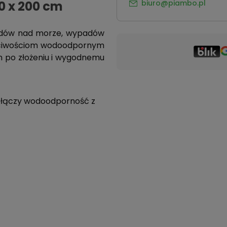
0 x 200 cm
biuro@piambo.pl
azdów nad morze, wypadów
łaściwościom wodoodpornym
 po złożeniu i wygodnemu
 łączy wodoodporność z