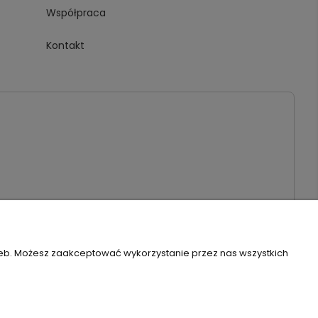
Współpraca
Kontakt
3940 | Email:
biuro@piambo.pl
| Telefon:
500 802 805
zeb. Możesz zaakceptować wykorzystanie przez nas wszystkich
Szablon Flex by
Ecommercy