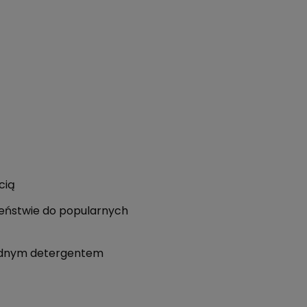
cią
eństwie do popularnych
godnym detergentem