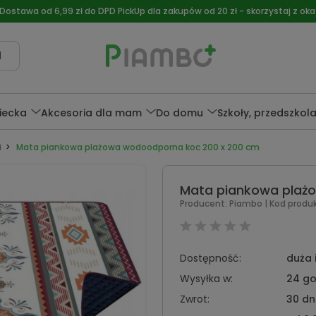
 Dostawa od 6,99 zł do DPD PickUp dla zakupów od 20 zł - skorzystaj z okaz
l
ziecka
Akcesoria dla mam
Do domu
Szkoły, przedszkol
i
Mata piankowa plażowa wodoodporna koc 200 x 200 cm
Mata piankowa plaż
Producent:
Piambo
| Kod produ
Dostępność:
duża 
Wysyłka w:
24 go
Zwrot:
30 dn