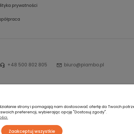
lityka prywatności
półpraca
+48 500 802 805
biuro@piambo.pl
ków | Łętownia 585, 34-242 Łętownia | NIP: 5521713745 | REGON: 12249
 działanie strony i pomagają nam dostosować ofertę do Twoich potr
 swoich preferencji, wybierając opcję "Dostosuj zgody".
ości.
Sklep internetowy Shoper Premium
Zaakceptuj wszystkie