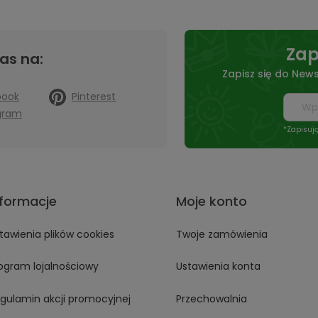
Zap
as na:
Zapisz się do News
book
Pinterest
gram
*Zapisuj
nformacje
Moje konto
tawienia plików cookies
Twoje zamówienia
ogram lojalnościowy
Ustawienia konta
gulamin akcji promocyjnej
Przechowalnia