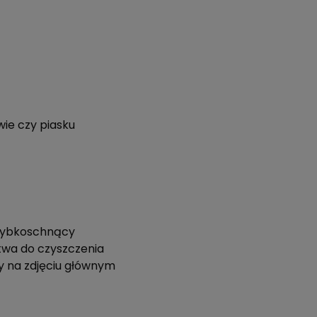
!
ie czy piasku
szybkoschnący
twa do czyszczenia
 na zdjęciu głównym