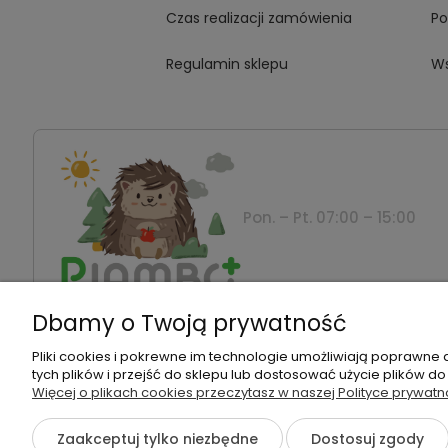
Czas realizacji zamówienia
Po
Regulamin sklepu
Ws
Pon. – Pt. 07:00 – 15:00
Dbamy o Twoją prywatność
Montanus | Piambo - akcesoria dla dzieci i niemowla
Pliki cookies i pokrewne im technologie umożliwiają poprawne
tych plików i przejść do sklepu lub dostosować użycie plików do
Więcej o plikach cookies przeczytasz w naszej Polityce prywatn
©2026 Wszelkie Prawa Zastrzeżone | Piambo
Zaakceptuj tylko niezbędne
Dostosuj zgody