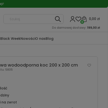
ji!
0,00 zł
0
Do darmowej dostawy:
199,00 zł
a
Black Week
Nowości
O nas
Blog
owa wodoodporna koc 200 x 200 cm
ktu:
5805
ilość
dziny
i na zwrot