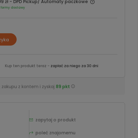
9 zł
- DPD Pickup/ Automaty paczkowe
 formy dostawy
zyka
Kup ten produkt teraz -
zapłać za niego za 30 dni
 zakupu z kontem i zyskaj
89
pkt
zapytaj o produkt
poleć znajomemu