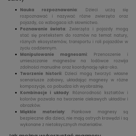
Nauka rozpoznawania
: Dzieci uczą się
rozpoznawać i nazywać różne zwierzęta oraz
pojazdy, co wzbogaca ich słownictwo.
Poznawanie świata
: Zwierzęta i pojazdy mogą
stać się pretekstem do rozmów na temat natury,
różnych ekosystemów, transportu i roli pojazdów w
życiu codziennym.
Manipulowanie magnesami
: Przenoszenie i
umieszczanie magnesów na lodówce rozwija
zdolności manualne oraz koordynację ręka-oko.
Tworzenie historii
: Dzieci mogą tworzyć własne
scenariusze zabawy, układając magnesy w różne
kompozycje, co pobudza ich wyobraźnię.
Kombinacje i układy
: Różnorodność kształtów i
kolorów pozwala na tworzenie ciekawych układów i
obrazków.
Miękkie materiały
: Piankowe magnesy są
bezpieczne dla dzieci, nie mają ostrych krawędzi i są
wykonane z nietoksycznych materiałów.
Jak można wykorzystać magnesy