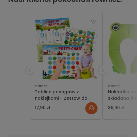
Piambo
Piambo
Tablice postępów z
Nakładka na
naklejkami – Zestaw do
składana dla 
nauki nocnikowania (10
17,90 zł
39,90 zł
tablic + 280 naklejek)