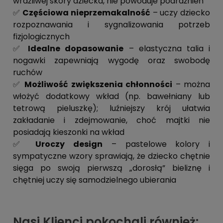
wrażliwej skóry dziecka, nie powoduje podrażnień
✅
Częściowa nieprzemakalność
– uczy dziecko
rozpoznawania i sygnalizowania potrzeb
fizjologicznych
✅
Idealne dopasowanie
– elastyczna talia i
nogawki zapewniają wygodę oraz swobodę
ruchów
✅
Możliwość zwiększenia chłonności
– można
włożyć dodatkowy wkład (np. bawełniany lub
tetrową pieluszkę); luźniejszy krój ułatwia
zakładanie i zdejmowanie, choć majtki nie
posiadają kieszonki na wkład
✅
Uroczy design
– pastelowe kolory i
sympatyczne wzory sprawiają, że dziecko chętnie
sięga po swoją pierwszą „dorosłą” bieliznę i
chętniej uczy się samodzielnego ubierania
Nasi Klienci pokochali również: