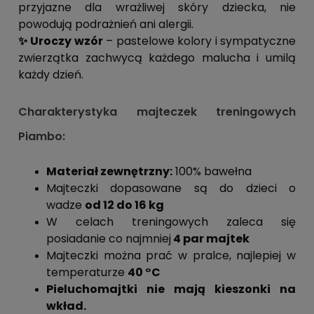
przyjazne dla wrażliwej skóry dziecka, nie
powodują podrażnień ani alergii.
✨ Uroczy wzór
– pastelowe kolory i sympatyczne
zwierzątka zachwycą każdego malucha i umilą
każdy dzień.
Charakterystyka majteczek treningowych
Piambo:
Materiał zewnętrzny:
100% bawełna
Majteczki dopasowane są do dzieci o
wadze
od 12 do 16 kg
W celach treningowych zaleca się
posiadanie co najmniej
4 par majtek
Majteczki można prać w pralce, najlepiej w
temperaturze
40 °C
Pieluchomajtki nie mają kieszonki na
wkład.