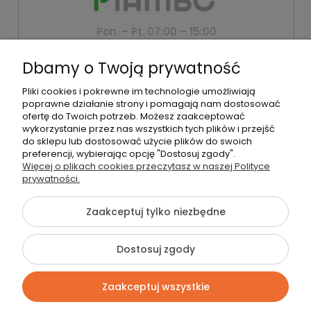
Pon. – Pt. 07:00 – 15:00
+48 500 802 805
Dbamy o Twoją prywatność
biuro@piambo.pl
Pliki cookies i pokrewne im technologie umożliwiają
Montanus | Piambo - akcesoria dla dzieci i niemowlaków |
poprawne działanie strony i pomagają nam dostosować
Łętownia 585, 34-242 Łętownia | NIP: 5521713745 | REGON:
ofertę do Twoich potrzeb. Możesz zaakceptować
122493940 | Email:
biuro@piambo.pl
| Telefon:
500 802 805
wykorzystanie przez nas wszystkich tych plików i przejść
do sklepu lub dostosować użycie plików do swoich
preferencji, wybierając opcję "Dostosuj zgody".
Więcej o plikach cookies przeczytasz w naszej Polityce
©2026 Wszelkie Prawa Zastrzeżone | Piambo
prywatności.
Szablon Flex by
Ecommercy
Zaakceptuj tylko niezbędne
Dostosuj zgody
Pokaż pełną wersję strony
Zaakceptuj wszystkie
Sklep internetowy Shoper Premium