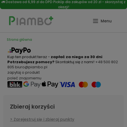
🚛 Dostawa od 6,99 zł do DPD PickUp dla zakupów od 20 zł - skorzystaj z
okazji!
Strona główna
Kup ten produkt teraz -
zapłać za niego za 30 dni
Potrzebujesz pomocy?
Skontaktuj się z nami!
+48 500 802
805
biuro@piambo.pl
zapytaj o produkt
poleć znajomemu
Zbieraj korzyści
Zarejestruj się i zbieraj punkty