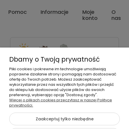
Pomoc
Informacje
Moje
O
konto
nas
Dbamy o Twoją prywatność
Pon. – Pt. 07:00 – 15:00
Pliki cookies i pokrewne im technologie umożliwiają
poprawne działanie strony i pomagają nam dostosować
ofertę do Twoich potrzeb. Możesz zaakceptować
wykorzystanie przez nas wszystkich tych plików i przejść
do sklepu lub dostosować użycie plików do swoich
preferencji, wybierając opcję "Dostosuj zgody".
Montanus | Piambo - akcesoria dla dzieci i niemowlaków |
Więcej o plikach cookies przeczytasz w naszej Polityce
Łętownia 585, 34-242 Łętownia | NIP: 5521713745 | REGON:
prywatności.
122493940 | Email:
biuro@piambo.pl
| Telefon:
500 802 805
Zaakceptuj tylko niezbędne
©2026 Wszelkie Prawa
Szablon Flex by
Ecommercy