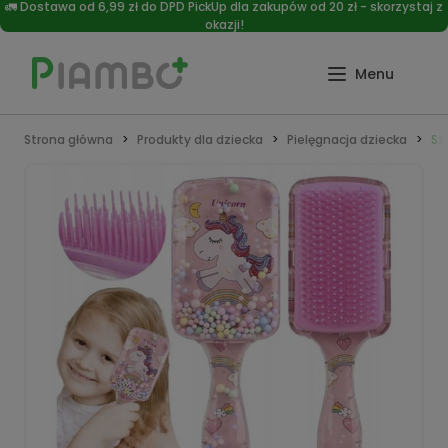
🚛 Dostawa od 6,99 zł do DPD PickUp dla zakupów od 20 zł - skorzystaj z
okazji!
Strona główna
Produkty dla dziecka
Pielęgnacja dziecka
Sz