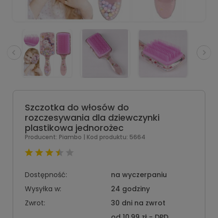
Szczotka do włosów do
rozczesywania dla dziewczynki
plastikowa jednorożec
Producent:
Piambo
| Kod produktu:
5664
Dostępność:
na wyczerpaniu
Wysyłka w:
24 godziny
Zwrot:
30 dni na zwrot
od 10,99 zł
- DPD