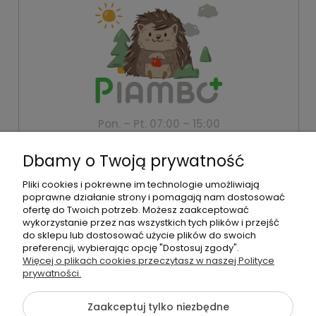
Pon. – Pt. 07:00 – 15:00
+48 500 802 805
Dbamy o Twoją prywatność
biuro@piambo.pl
Pliki cookies i pokrewne im technologie umożliwiają
Montanus | Piambo - akcesoria dla dzieci i niemowlaków |
poprawne działanie strony i pomagają nam dostosować
Łętownia 585, 34-242 Łętownia | NIP: 5521713745 | REGON:
ofertę do Twoich potrzeb. Możesz zaakceptować
122493940 | Email:
biuro@piambo.pl
| Telefon:
500 802 805
wykorzystanie przez nas wszystkich tych plików i przejść
do sklepu lub dostosować użycie plików do swoich
preferencji, wybierając opcję "Dostosuj zgody".
Więcej o plikach cookies przeczytasz w naszej Polityce
©2026 Wszelkie Prawa Zastrzeżone | Piambo
prywatności.
Szablon Flex by
Ecommercy
Zaakceptuj tylko niezbędne