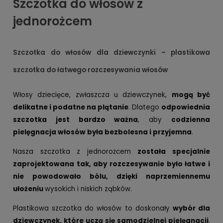
Szczotka do włosów z
jednorożcem
Szczotka do włosów dla dziewczynki – plastikowa
szczotka do łatwego rozczesywania włosów
Włosy dziecięce, zwłaszcza u dziewczynek,
mogą być
delikatne i podatne na plątanie
. Dlatego
odpowiednia
szczotka jest bardzo ważna
, aby
codzienna
pielęgnacja włosów była bezbolesna i przyjemna
.
Nasza szczotka z jednorożcem
została specjalnie
zaprojektowana tak, aby rozczesywanie było łatwe i
nie powodowało bólu, dzięki naprzemiennemu
ułożeniu
wysokich i niskich ząbków.
Plastikowa szczotka do włosów to doskonały
wybór dla
dziewczynek, które uczą się samodzielnej pielęgnacji
.