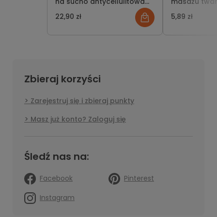
na sucho antycellulitowa
masażu twarz
drewniana naturalne włosie
do oczyszcza
22,90 zł
5,89 zł
Zbieraj korzyści
Zarejestruj się i zbieraj punkty
Masz już konto? Zaloguj się
Śledź nas na:
Facebook
Pinterest
Instagram