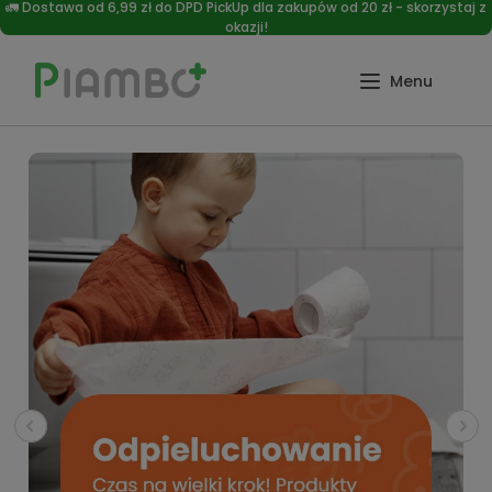
🚛 Dostawa od 6,99 zł do DPD PickUp dla zakupów od 20 zł - skorzystaj z
okazji!