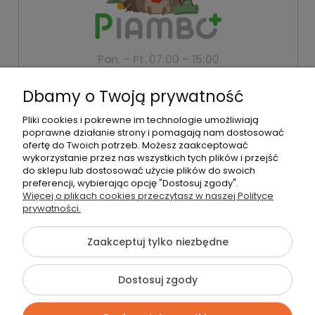
Pon. – Pt. 07:00 – 15:00
+48 500 802 805
Dbamy o Twoją prywatność
biuro@piambo.pl
Pliki cookies i pokrewne im technologie umożliwiają
Montanus | Piambo - akcesoria dla dzieci i niemowlaków |
poprawne działanie strony i pomagają nam dostosować
Łętownia 585, 34-242 Łętownia | NIP: 5521713745 | REGON:
ofertę do Twoich potrzeb. Możesz zaakceptować
122493940 | Email:
biuro@piambo.pl
| Telefon:
500 802 805
wykorzystanie przez nas wszystkich tych plików i przejść
do sklepu lub dostosować użycie plików do swoich
preferencji, wybierając opcję "Dostosuj zgody".
Więcej o plikach cookies przeczytasz w naszej Polityce
©2026 Wszelkie Prawa Zastrzeżone | Piambo
prywatności.
Szablon Flex by
Ecommercy
Zaakceptuj tylko niezbędne
Dostosuj zgody
Pokaż pełną wersję strony