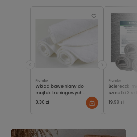
Piambo
Piambo
Wkład bawełniany do
Ściereczki m
majtek treningowych
szmatki 3 szt
pieluch wielorazowych
szkła, powie
3,30 zł
19,99 zł
30x40 cm