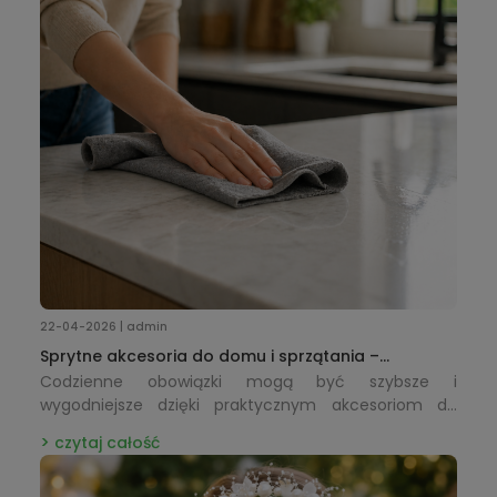
22-04-2026 | admin
Sprytne akcesoria do domu i sprzątania –
praktyczne rozwiązania, które ułatwiają
Codzienne obowiązki mogą być szybsze i
codzienność
wygodniejsze dzięki praktycznym akcesoriom do
sprzątania i organizacji.
czytaj całość
Ściereczki, szczotki i inne funkcjonalne dodatki
ułatwiają utrzymanie porządku, oszczędzając czas i