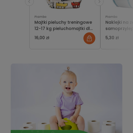
Piambo
Piambo
Majtki pieluchy treningowe
Naklejki na z
12-17 kg pieluchomajtki dla
samoprzylep
chłopca do nauki sikania
120 szt.
16,00 zł
5,30 zł
odpieluchowanie autka