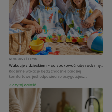
12-06-2026 | admin
Wakacje z dzieckiem – co spakować, aby rodzinny
wyjazd był naprawdę udany?
Rodzinne wakacje będą znacznie bardziej
komfortowe, jeśli odpowiednio przygotujesz
wakacyjną wyprawkę dla dziecka. Sprawdź, jakie
czytaj całość
akcesoria na plażę, basen i rodzinne wyjazdy – od
plecaków i ręczników z kapturkiem po torby plażowe i
kapelusze przeciwsłoneczne – warto zabrać, aby
cieszyć się beztroskim wypoczynkiem.