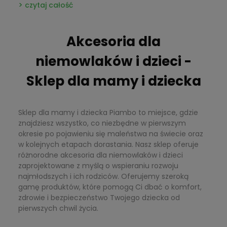
czytaj całość
które stworzą spójną stylizację. Zadbaj także o
komfort dziecka i dekoracje przyjęcia, które podkreślą
charakter uroczystości i będą pięknym tłem do zdjęć.
Akcesoria dla
niemowlaków i dzieci -
Sklep dla mamy i dziecka
Sklep dla mamy i dziecka Piambo to miejsce, gdzie
znajdziesz wszystko, co niezbędne w pierwszym
okresie po pojawieniu się maleństwa na świecie oraz
w kolejnych etapach dorastania. Nasz sklep oferuje
różnorodne akcesoria dla niemowlaków i dzieci
zaprojektowane z myślą o wspieraniu rozwoju
najmłodszych i ich rodziców. Oferujemy szeroką
gamę produktów, które pomogą Ci dbać o komfort,
zdrowie i bezpieczeństwo Twojego dziecka od
pierwszych chwil życia.