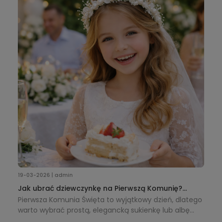
zwiększając komfort pracy.
19-03-2026 | admin
Jak ubrać dziewczynkę na Pierwszą Komunię?
Praktyczny poradnik + dodatki
Pierwsza Komunia Święta to wyjątkowy dzień, dlatego
warto wybrać prostą, elegancką sukienkę lub albę
oraz dodatki, takie jak wianek, torebka i rękawiczki,