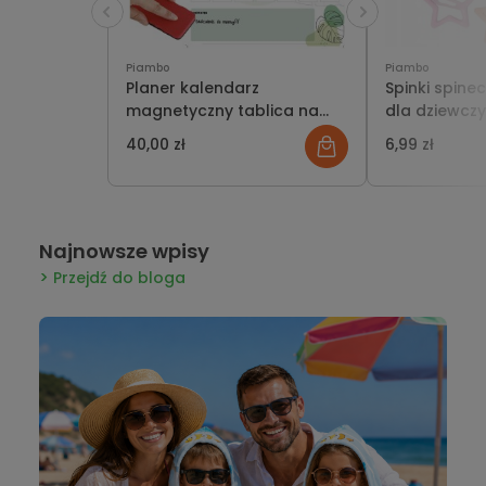
Piambo
Piambo
Planer kalendarz
Spinki spine
magnetyczny tablica na
dla dziewcz
lodówkę organizer notatnik
gwiazdki 10 s
40,00 zł
6,99 zł
4 pisaki suchościeralne i
gąbka do mazania
Najnowsze wpisy
Przejdź do bloga